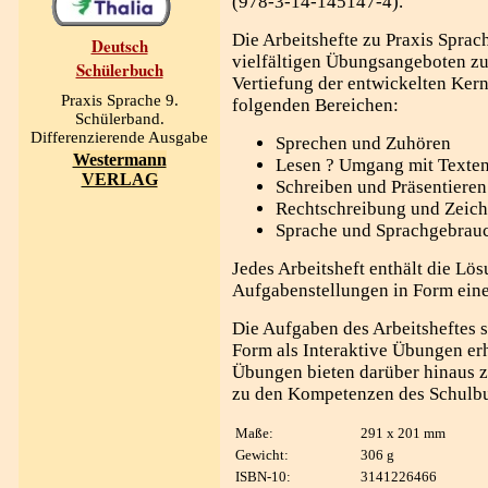
(978-3-14-145147-4).
Die Arbeitshefte zu Praxis Sprac
Deutsch
vielfältigen Übungsangeboten zu
Schülerbuch
Vertiefung der entwickelten Ker
Praxis Sprache 9.
folgenden Bereichen:
Schülerband.
Differenzierende Ausgabe
Sprechen und Zuhören
Westermann
Lesen ? Umgang mit Texte
VERLAG
Schreiben und Präsentieren
Rechtschreibung und Zeic
Sprache und Sprachgebrau
Jedes Arbeitsheft enthält die Lö
Aufgabenstellungen in Form eine
Die Aufgaben des Arbeitsheftes si
Form als Interaktive Übungen erh
Übungen bieten darüber hinaus 
zu den Kompetenzen des Schulb
Maße:
291 x 201 mm
Gewicht:
306 g
ISBN-10:
3141226466