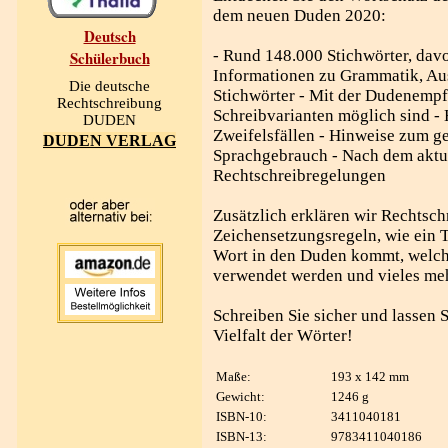
dem neuen Duden 2020:
Deutsch
- Rund 148.000 Stichwörter, da
Schülerbuch
Informationen zu Grammatik, Au
Die deutsche
Stichwörter - Mit der Dudenemp
Rechtschreibung
Schreibvarianten möglich sind -
DUDEN
Zweifelsfällen - Hinweise zum g
DUDEN VERLAG
Sprachgebrauch - Nach dem aktue
Rechtschreibregelungen
Zusätzlich erklären wir Rechtsch
Zeichensetzungsregeln, wie ein Te
Wort in den Duden kommt, welch
verwendet werden und vieles meh
Schreiben Sie sicher und lassen S
Vielfalt der Wörter!
Maße:
193 x 142 mm
Gewicht:
1246 g
ISBN-10:
3411040181
ISBN-13:
9783411040186