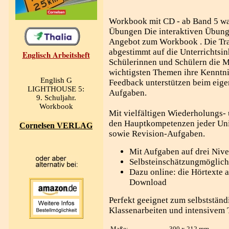
Workbook mit CD - ab Band 5 wah
Übungen Die interaktiven Übung
Angebot zum Workbook . Die Tra
abgestimmt auf die Unterrichtsin
Englisch Arbeitsheft
Schülerinnen und Schülern die M
wichtigsten Themen ihre Kenntnis
English G
Feedback unterstützen beim eige
LIGHTHOUSE 5:
Aufgaben.
9. Schuljahr.
Workbook
Mit vielfältigen Wiederholungs-
den Hauptkompetenzen jeder Uni
Cornelsen VERLAG
sowie Revision-Aufgaben.
Mit Aufgaben auf drei Niv
Selbsteinschätzungmöglich
Dazu online: die Hörtexte
Download
Perfekt geeignet zum selbstständ
Klassenarbeiten und intensivem 
Maße:
300 x 212 mm