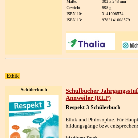
Maße:
302 x 243 mm
Gewicht:
998 g
ISBN-10:
3141008574
ISBN-13:
9783141008579
Ethik
Schülerbuch
Schulbücher Jahrgangsstuf
Annweiler (RLP)
Respekt 3 Schülerbuch
Ethik und Philosophie. Für Haup
bildungsgänge bzw. entsprechend