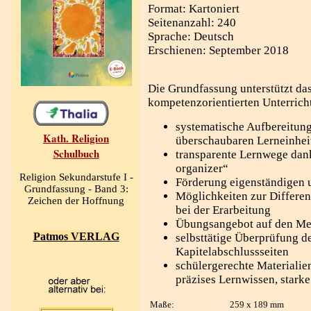
Format: Kartoniert
Seitenanzahl: 240
Sprache: Deutsch
Erschienen: September 2018
Die Grundfassung unterstützt da
kompetenzorientierten Unterrich
systematische Aufbereitung 
Kath. Religion
überschaubaren Lerneinhei
Schulbuch
transparente Lernwege da
organizer“
Religion Sekundarstufe I -
Förderung eigenständigen 
Grundfassung - Band 3:
Möglichkeiten zur Differe
Zeichen der Hoffnung
bei der Erarbeitung
Übungsangebot auf den Me
Patmos VERLAG
selbsttätige Überprüfung 
Kapitelabschlussseiten
schülergerechte Materialien
präzises Lernwissen, stark
Maße:
259 x 189 mm