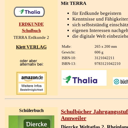
Mit TERRA
für Erdkunde begeistern
Kenntnisse und Fähigkeit
ERDKUNDE
sich selbstständig einschä
Schulbuch
eigenen Interessen nachge
die digitale Welt einbezieh
TERRA Erdkunde 2
Maße:
265 x 200 mm
Klett VERLAG
Gewicht:
606 g
ISBN-10:
3121042211
ISBN-13:
9783121042210
Schülerbuch
Schulbücher Jahrgangsstuf
Annweiler
Diercke Weltatlas 2. Rheinlan