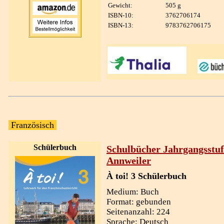
Gewicht:
505 g
ISBN-10:
3762706174
ISBN-13:
9783762706175
Französisch
Schülerbuch
Schulbücher Jahrgangsstuf
Annweiler
À toi! 3 Schülerbuch
Medium: Buch
Format: gebunden
Seitenanzahl: 224
Sprache: Deutsch