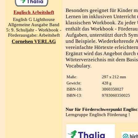
Besonders geeignet für Kinder 
Englisch Arbeitsheft
Lernen im inklusiven Unterricht 
English G Lighthouse
klassischen Workbook. Zu jeder 
Allgemeine Ausgabe Band
enthält das Workbook - Förderau
5: 9. Schuljahr - Workbook -
Aufgaben, unterstützt durch Sym
Förderausgabe: Arbeitsheft
und Beispiele. Wiederkehrende 
Cornelsen VERLAG
vereinfachte Hörtexte erleichtern
Ergänzt wird das Angebot durch 
Wörterverzeichnis mit dem Basis
Vocabulary.
Maße:
297 x 212 mm
Gewicht:
428 g
ISBN-10:
3060350027
ISBN-13:
9783060350025
Nur für Förderschwerpunkt Englisc
Lerngruppe Englisch Förderung !