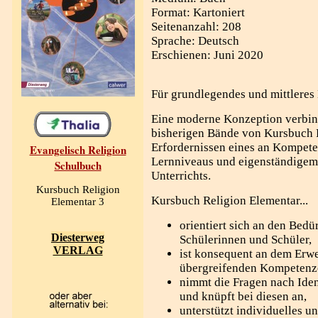
Format: Kartoniert
Seitenanzahl: 208
Sprache: Deutsch
Erschienen: Juni 2020
Für grundlegendes und mittleres
Eine moderne Konzeption verbind
bisherigen Bände von Kursbuch 
Erfordernissen eines an Kompete
Evangelisch Religion
Lernniveaus und eigenständigem 
Schulbuch
Unterrichts.
Kursbuch Religion
Kursbuch Religion Elementar...
Elementar 3
orientiert sich an den Bedü
Diesterweg
Schülerinnen und Schüler,
VERLAG
ist konsequent an dem Erw
übergreifenden Kompetenzen
nimmt die Fragen nach Iden
und knüpft bei diesen an,
unterstützt individuelles u