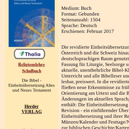
Medium: Buch
Format: Gebunden
Seitenanzahl: 1504
Sprache: Deutsch
Erschienen: Februar 2017
Die revidierte Einheitsübersetzu
Österreich und die Schweiz hina
deutschsprachigen Raum genutzt 
Religionslehre
Fassung für Liturgie, Seelsorge 
Schulbuch
aktuelle, unentbehrliche Bibel-Kl
Unterricht und alle Bibelleser un
Die Bibel -
lesbar, preiswert. In die revidie
Einheitsübersetzung Altes
fließen neue Erkenntnisse zu frü
und Neues Testament
Orientierung am Urtext und die 
Änderungen im aktuellen Sprach
enthält: Die Einheitsübersetzung 
Herder
Revision - ein einführender Übe
VERLAG
Einheitsübersetzung und ihrer R
Münzen/Kalender und Festtage/N
zur biblischen Geschichte/Kart