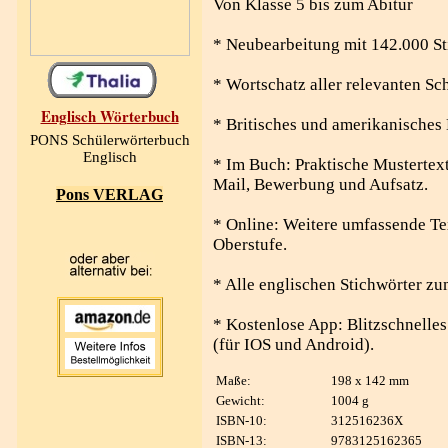
Von Klasse 5 bis zum Abitur
* Neubearbeitung mit 142.000 S
* Wortschatz aller relevanten Sc
Englisch Wörterbuch
* Britisches und amerikanisches 
PONS Schülerwörterbuch
Englisch
* Im Buch: Praktische Mustertext
Mail, Bewerbung und Aufsatz.
Pons VERLAG
* Online: Weitere umfassende Tex
Oberstufe.
* Alle englischen Stichwörter z
* Kostenlose App: Blitzschnelle
(für IOS und Android).
Maße:
198 x 142 mm
Gewicht:
1004 g
ISBN-10:
312516236X
ISBN-13:
9783125162365