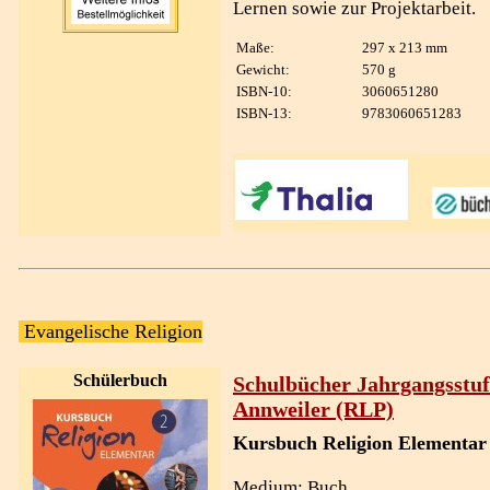
Lernen sowie zur Projektarbeit.
Maße:
297 x 213 mm
Gewicht:
570 g
ISBN-10:
3060651280
ISBN-13:
9783060651283
Evangelische Religion
Schülerbuch
Schulbücher Jahrgangsstuf
Annweiler (RLP)
Kursbuch Religion Elementar
Medium: Buch