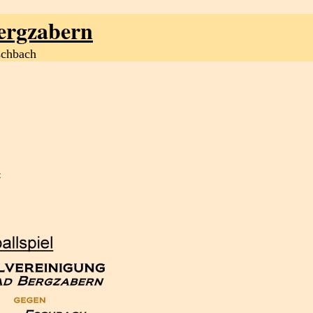
ergzabern
schbach
: